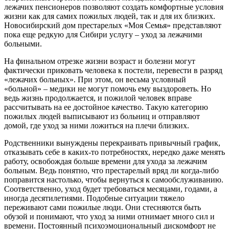
лежачих пенсионеров позволяют создать комфортные условия
жизни как для самих пожилых людей, так и для их близких.
Новосибирский дом престарелых «Моя Семья» представляют
пока еще редкую для Сибири услугу – уход за лежачими
больными.
На финальном отрезке жизни возраст и болезни могут
фактически приковать человека к постели, перевести в разряд
«лежачих больных». При этом, он весьма условный
«больной» – медики не могут помочь ему выздороветь. Но
ведь жизнь продолжается, и пожилой человек вправе
рассчитывать на ее достойное качество. Такую категорию
пожилых людей выписывают из больниц и отправляют
домой, где уход за ними ложиться на плечи близких.
Родственники вынуждены перекраивать привычный график,
отказывать себе в каких-то потребностях, нередко даже менять
работу, освобождая больше времени для ухода за лежачим
больным. Ведь понятно, что престарелый вряд ли когда-либо
поправится настолько, чтобы вернуться к самообслуживанию.
Соответственно, уход будет требоваться месяцами, годами, а
иногда десятилетиями. Подобные ситуации тяжело
переживают сами пожилые люди. Они стесняются быть
обузой и понимают, что уход за ними отнимает много сил и
времени. Постоянный психоэмоциональный дискомфорт не