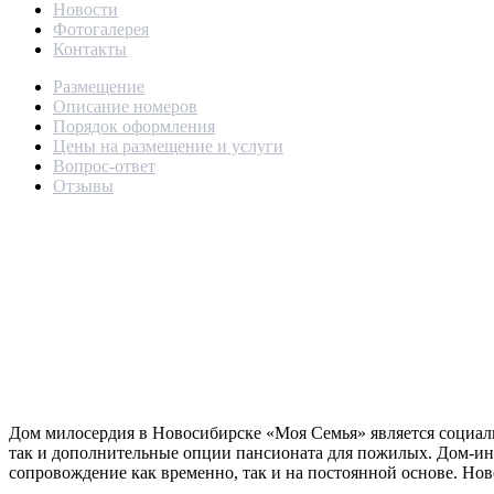
Новости
Фотогалерея
Контакты
Размещение
Описание номеров
Порядок оформления
Цены на размещение и услуги
Вопрос-ответ
Отзывы
Дом милосердия в Новосибирске «Моя Семья» является социа
так и дополнительные опции пансионата для пожилых. Дом-инт
сопровождение как временно, так и на постоянной основе. Но